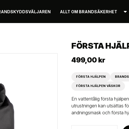
RANDSKYDDSVÄLJAREN
ALLT OM BRANDSÄKERHET
FÖRSTA HJÄL
499,00 kr
FÖRSTA HJÄLPEN
BRANDS
FÖRSTA HJÄLPEN VÄSKOR
En vattentålig första hjälpen
utrustningen kan utsättas f
andningsmask och första hjäl