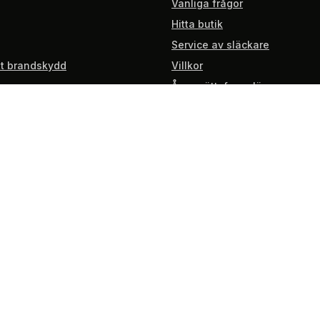
Vanliga frågor
Hitta butik
Service av släckare
ätt brandskydd
Villkor
Ångerrättsformulär
Integritetspolicy
Säker betalning med