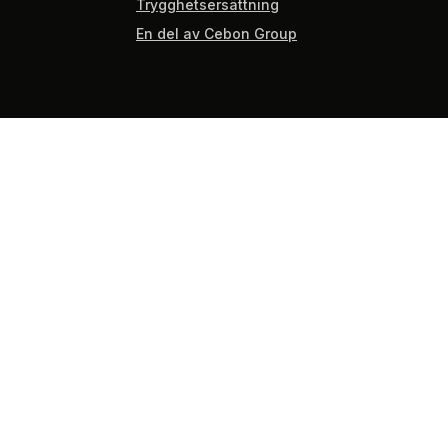
Trygghetsersättning
En del av Cebon Group