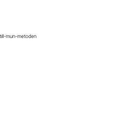
-till-mun-metoden