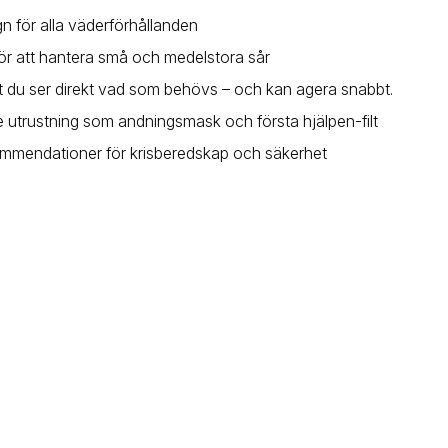
ign för alla väderförhållanden
 för att hantera små och medelstora sår
tt du ser direkt vad som behövs – och kan agera snabbt.
 utrustning som andningsmask och första hjälpen-filt
ommendationer för krisberedskap och säkerhet