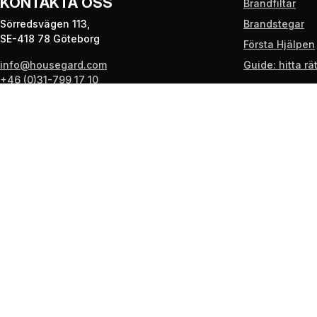
KONTAKTA OSS
Brandfiltar
Sörredsvägen 113,
Brandstegar
SE-418 78 Göteborg
Första Hjälpen
info@housegard.com
Guide: hitta r
+46 (0)31-799 17 10
Vi skickar med