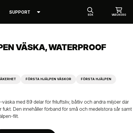
SUPPORT
SÖK
VARUKORG
PEN VÄSKA, WATERPROOF
ÄKERHET
FÖRSTA HJÄLPEN VÄSKOR
FÖRSTA HJÄLPEN
-väska med 89 delar för friluftsliv, båtliv och andra miljöer där
ör fukt. Den innehåller förband för små och medelstora sår samt
pen-filt.