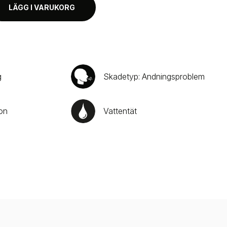
LÄGG I VARUKORG
g
Skadetyp: Andningsproblem
ion
Vattentät