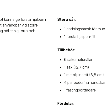
t kunna ge första hjälpen i
Stora sår:
lt användbar vid större
1 andningsmask för mun
g håller sig torra och
1 första hjälpen-filt
Tillbehör:
6 säkerhetsnålar
1 sax (12,7 cm)
1 metallpincett (8,8 cm)
4 par puderfria handskar
1 fästingborttagare
Fördelar: