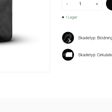
-
+
I Lager
Skadetyp: Blödnin
Skadetyp: Cirkulat