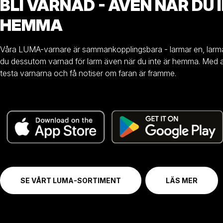
BLI VARNAD - ÄVEN NÄR DU 
HEMMA
Våra LUMA-varnare är sammankopplingsbara - larmar en, larmar a
du dessutom varnad för larm även när du inte är hemma. Med ap
testa varnarna och få notiser om faran är framme.
SE VÅRT LUMA-SORTIMENT
LÄS MER