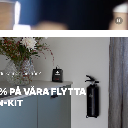
n du känner hemifrån?
% PÅ VÅRA FLYTTA
N-KIT