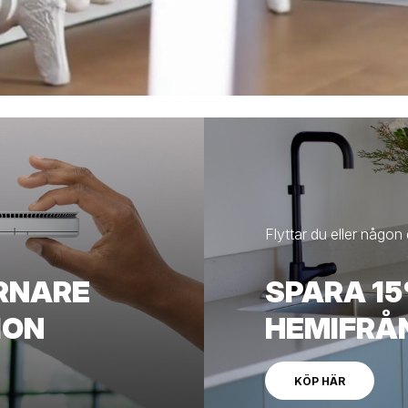
Flyttar du eller någo
RNARE
SPARA 15
ION
HEMIFRÅ
KÖP HÄR