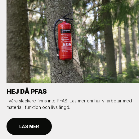
HEJ DÅ PFAS
I våra släckare finns inte PFAS. Läs mer om hur vi arbetar med
material, funktion och livslängd.
LÄS MER