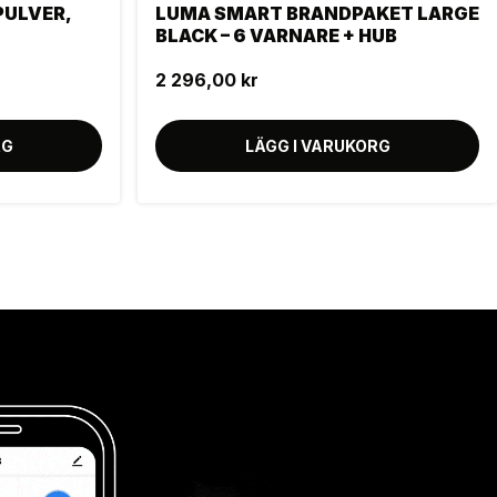
PULVER,
LUMA SMART BRANDPAKET LARGE
BLACK – 6 VARNARE + HUB
2 296,00 kr
RG
LÄGG I VARUKORG