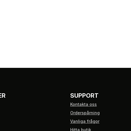
ER
SUPPORT
Kontakta oss
Orderspårning
Vanliga frågor
Hitta butik