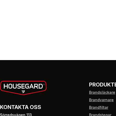
PRODUKT
Brandsläckare
Brandvarnare
KONTAKTA OSS
Brandfiltar
Sörredsvägen 113,
Brandstegar