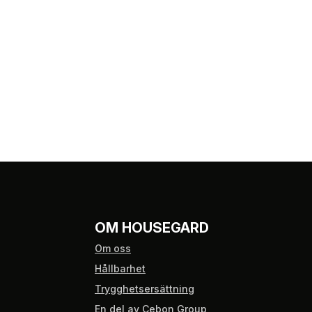
OM HOUSEGARD
Om oss
Hållbarhet
Trygghetsersättning
En del av Cebon Group