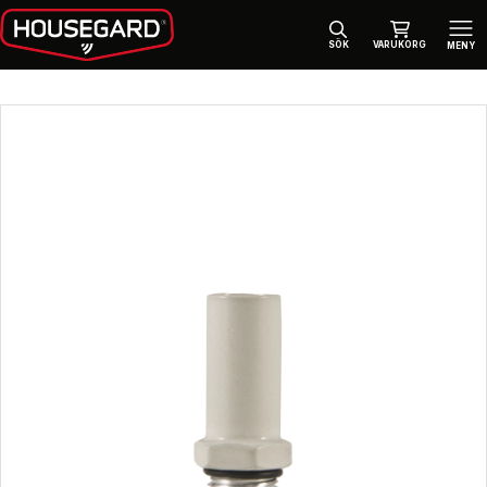
SÖK
VARUKORG
MENY