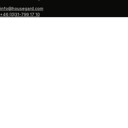
info@housegard.com
+46 (0)31-799 17 10
PRODUKTER
Brandsläckare
Brandvarnare
Brandfiltar
Brandstegar
Första Hjälpen
Guide: hitta rätt brandskydd