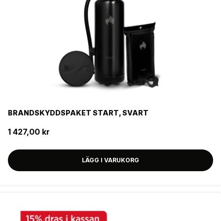
HOUSEGARD
Storlek
Färg
RÖD
VIT
BRANDSKYDDSPAKET START, SVART
SVART
1 427,00 kr
FILTER
LÄGG I VARUKORG