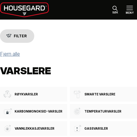
SØK
MENY
FILTER
Fjern alle
VARSLERE
FILTER
Kategori
BRANNSIKKERHET
(68)
RØYKVARSLER
SMARTE VARSLERE
VARSLERE
(53)
KARBONMONOKSID-VARSLER
TEMPERATURVARSLER
Varemerke
HOUSEGARD
VANNLEKKASJEVARSLER
GASSVARSLER