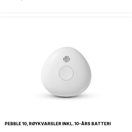
CR123A
230V
230V WITH BATTERY BACKUP
CR2450
FILTER
PEBBLE 10, RØYKVARSLER INKL. 10-ÅRS BATTERI