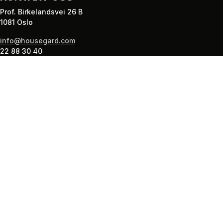
Prof. Birkelandsvei 26 B
1081 Oslo
info@housegard.com
22 88 30 40
PRODUKTER
Brannslukkere
Røykvarslere
Brannteppe
Brannstige
Førstehjelp
Guide: finn riktig brannsikring