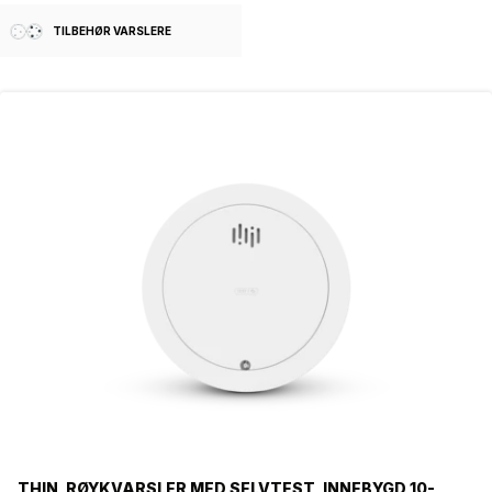
Produktserie
TILBEHØR VARSLERE
LUMA SYSTEM
PEBBLE
Seriekoblet
NEI
JA
Farge
HVIT
SVART
Livslengde batteri
1 ÅR
THIN, RØYKVARSLER MED SELVTEST, INNEBYGD 10-