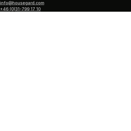
info@housegard.com
+46 (0)31-799 17 10
PRODUKTER
Brandsläckare
Brandvarnare
Brandfiltar
Brandstegar
Första Hjälpen
Guide: hitta rätt brandskydd
SUPPORT