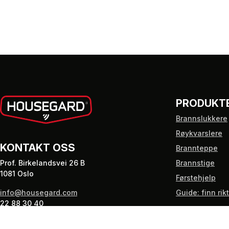
PRODUKT
Brannslukkere
Røykvarslere
KONTAKT OSS
Brannteppe
Prof. Birkelandsvei 26 B
Brannstige
1081 Oslo
Førstehjelp
info@housegard.com
Guide: finn rik
22 88 30 40