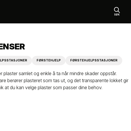
SØK
ENSER
ELPSSTASJONER
FØRSTEHJELP
FØRSTEHJELPSSTASJONER
 plaster samlet og enkle å ta når mindre skader oppstår.
re berører plasteret som tas ut, og det transparente lokket gir
ik at du kan velge plaster som passer dine behov.