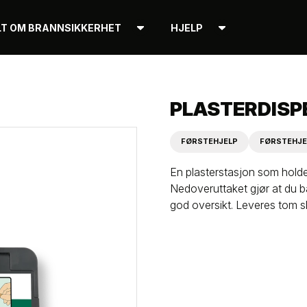
LT OM BRANNSIKKERHET
HJELP
PLASTERDISP
FØRSTEHJELP
FØRSTEHJ
En plasterstasjon som holder
Nedoveruttaket gjør at du ba
god oversikt. Leveres tom sl