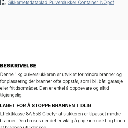
Sikkerhetsdatablad_Pulverslukker_Container_NO.pdf
BESKRIVELSE
Denne 1 kg pulverslukkeren er utviklet for mindre branner og
for plassering der branner ofte oppstår, som i bil, båt, garasje
eller fritidsområder. Den er enkel å oppbevare og alltid
tilgjengelig.
LAGET FOR Å STOPPE BRANNEN TIDLIG
Effektklasse 8A 55B C betyr at slukkeren er tilpasset mindre
branner. Den brukes der det er viktig å gripe inn raskt og hindre
at brannen utvikler seg.