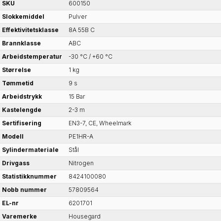
SKU
600150
Slokkemiddel
Pulver
Effektivitetsklasse
8A 55B C
Brannklasse
ABC
Arbeidstemperatur
-30 °C / +60 °C
Størrelse
1 kg
Tømmetid
9 s
Arbeidstrykk
15 Bar
Kastelengde
2-3 m
Sertifisering
EN3-7, CE, Wheelmark
Modell
PE1HR-A
Sylindermateriale
Stål
Drivgass
Nitrogen
Statistikknummer
8424100080
Nobb nummer
57809564
EL-nr
6201701
Varemerke
Housegard