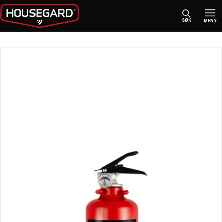
SØK
MENY